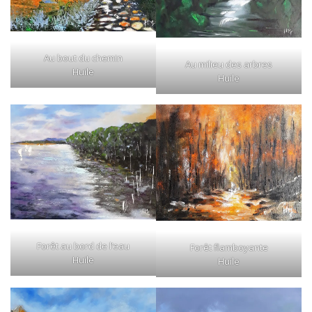
Au bout du chemin
Au milieu des arbres
Huile
Huile
Forêt au bord de l’eau
Forêt flamboyante
Huile
Huile