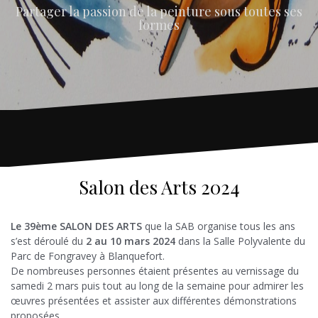
Partager la passion de la peinture sous toutes ses
formes
Salon des Arts 2024
Le 39ème SALON DES ARTS
que la SAB organise tous les ans
s’est déroulé du
2 au 10 mars 2024
dans la Salle Polyvalente du
Parc de Fongravey à Blanquefort.
De nombreuses personnes étaient présentes au vernissage du
samedi 2 mars puis tout au long de la semaine pour admirer les
œuvres présentées et assister aux différentes démonstrations
proposées.